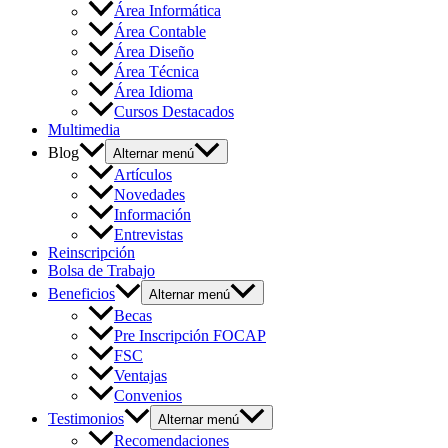
Área Informática
Área Contable
Área Diseño
Área Técnica
Área Idioma
Cursos Destacados
Multimedia
Blog
Alternar menú
Artículos
Novedades
Información
Entrevistas
Reinscripción
Bolsa de Trabajo
Beneficios
Alternar menú
Becas
Pre Inscripción FOCAP
FSC
Ventajas
Convenios
Testimonios
Alternar menú
Recomendaciones