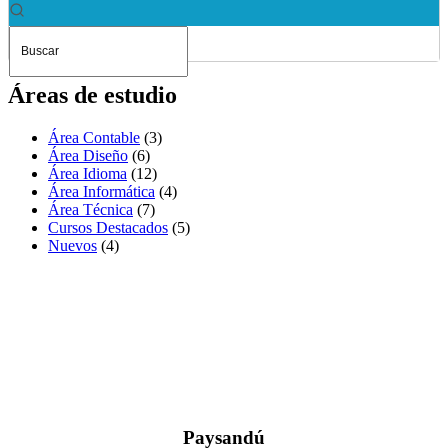
Áreas de estudio
Área Contable
(3)
Área Diseño
(6)
Área Idioma
(12)
Área Informática
(4)
Área Técnica
(7)
Cursos Destacados
(5)
Nuevos
(4)
Paysandú