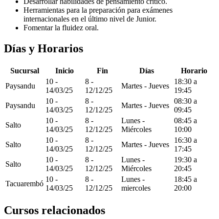
Desarrollar habilidades de pensamiento crítico.
Herramientas para la preparación para exámenes
internacionales en el último nivel de Junior.
Fomentar la fluidez oral.
Días y Horarios
Sucursal
Inicio
Fin
Días
Horario
10 -
8 -
18:30 a
Paysandu
Martes - Jueves
14/03/25
12/12/25
19:45
10 -
8 -
08:30 a
Paysandu
Martes - Jueves
14/03/25
12/12/25
09:45
10 -
8 -
Lunes -
08:45 a
Salto
14/03/25
12/12/25
Miércoles
10:00
10 -
8 -
16:30 a
Salto
Martes - Jueves
14/03/25
12/12/25
17:45
10 -
8 -
Lunes -
19:30 a
Salto
14/03/25
12/12/25
Miércoles
20:45
10 -
8 -
Lunes -
18:45 a
Tacuarembó
14/03/25
12/12/25
miercoles
20:00
Cursos relacionados