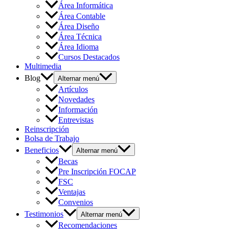
Área Informática
Área Contable
Área Diseño
Área Técnica
Área Idioma
Cursos Destacados
Multimedia
Blog
Alternar menú
Artículos
Novedades
Información
Entrevistas
Reinscripción
Bolsa de Trabajo
Beneficios
Alternar menú
Becas
Pre Inscripción FOCAP
FSC
Ventajas
Convenios
Testimonios
Alternar menú
Recomendaciones