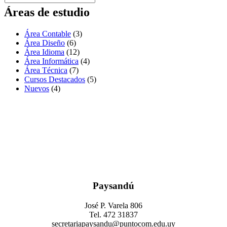
Áreas de estudio
Área Contable
(3)
Área Diseño
(6)
Área Idioma
(12)
Área Informática
(4)
Área Técnica
(7)
Cursos Destacados
(5)
Nuevos
(4)
Paysandú
José P. Varela 806
Tel. 472 31837
secretariapaysandu@puntocom.edu.uy