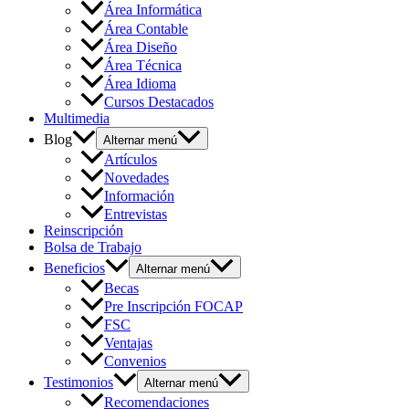
Área Informática
Área Contable
Área Diseño
Área Técnica
Área Idioma
Cursos Destacados
Multimedia
Blog
Alternar menú
Artículos
Novedades
Información
Entrevistas
Reinscripción
Bolsa de Trabajo
Beneficios
Alternar menú
Becas
Pre Inscripción FOCAP
FSC
Ventajas
Convenios
Testimonios
Alternar menú
Recomendaciones