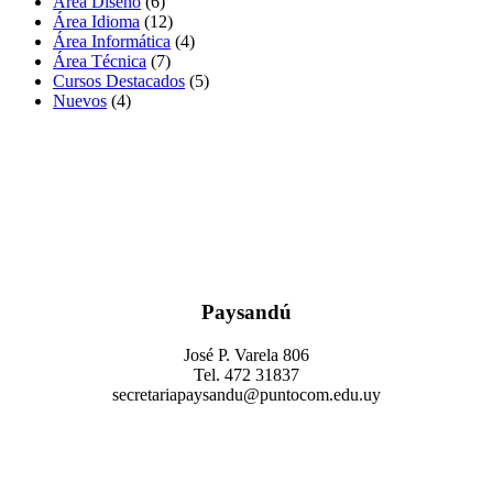
Área Diseño
(6)
Área Idioma
(12)
Área Informática
(4)
Área Técnica
(7)
Cursos Destacados
(5)
Nuevos
(4)
Paysandú
José P. Varela 806
Tel. 472 31837
secretariapaysandu@puntocom.edu.uy