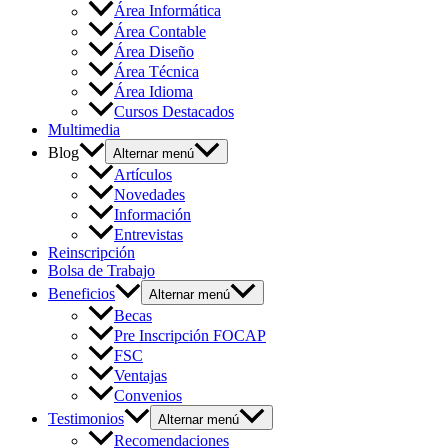
Área Informática
Área Contable
Área Diseño
Área Técnica
Área Idioma
Cursos Destacados
Multimedia
Blog
Alternar menú
Artículos
Novedades
Información
Entrevistas
Reinscripción
Bolsa de Trabajo
Beneficios
Alternar menú
Becas
Pre Inscripción FOCAP
FSC
Ventajas
Convenios
Testimonios
Alternar menú
Recomendaciones