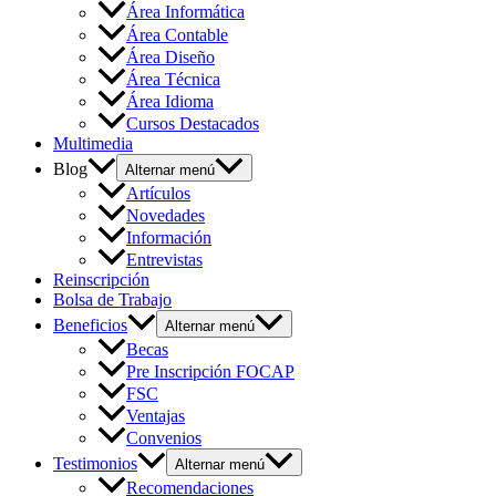
Área Informática
Área Contable
Área Diseño
Área Técnica
Área Idioma
Cursos Destacados
Multimedia
Blog
Alternar menú
Artículos
Novedades
Información
Entrevistas
Reinscripción
Bolsa de Trabajo
Beneficios
Alternar menú
Becas
Pre Inscripción FOCAP
FSC
Ventajas
Convenios
Testimonios
Alternar menú
Recomendaciones